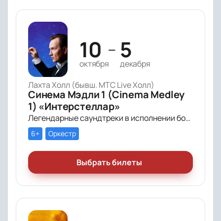
10
5
—
октября
декабря
Лахта Холл (бывш. МТС Live Холл)
Синема Мэдли 1 (Cinema Medley
1) «Интерстеллар»
Легендарные саундтреки в исполнении большого симфонического оркестра Империал Оркестра (Imperial Orchestra), органа и звёздных солистов!
6+
Оркестр
Выбрать билеты