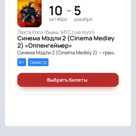
10
5
—
октября
декабря
Лахта Холл (бывш. МТС Live Холл)
Синема Мэдли 2 (Cinema Medley
2) «Оппенгеймер»
Синема Мэдли 2 (Cinema Medley 2) — грандиозное симфоническое шоу саундтреков в исполнении большого симфонического оркестра, органа и хора!
6+
Оркестр
Выбрать билеты