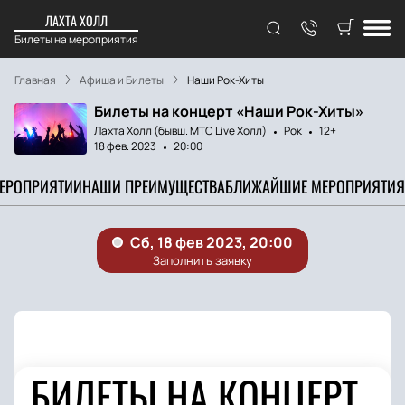
ЛАХТА ХОЛЛ
Билеты на мероприятия
Главная
Афиша и Билеты
Наши Рок-Хиты
Билеты на концерт «Наши Рок-Хиты»
Лахта Холл (бывш. МТС Live Холл)
Рок
12+
18 фев. 2023
20:00
МЕРОПРИЯТИИ
НАШИ ПРЕИМУЩЕСТВА
БЛИЖАЙШИЕ МЕРОПРИЯТИЯ
БИЛЕТЫ НА КОНЦЕРТ