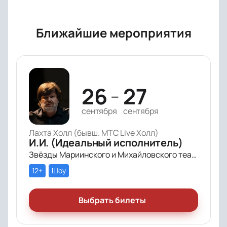
Ближайшие мероприятия
26
27
—
сентября
сентября
Лахта Холл (бывш. МТС Live Холл)
И.И. (Идеальный исполнитель)
Звёзды Мариинского и Михайловского театра и лауреаты премии «Онегин» выступят в цифровом симфоническом перформансе «ИИ» Рустама Сагдиева.
12+
Шоу
Выбрать билеты