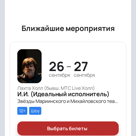
Ближайшие мероприятия
26
27
—
сентября
сентября
Лахта Холл (бывш. МТС Live Холл)
И.И. (Идеальный исполнитель)
Звёзды Мариинского и Михайловского театра и лауреаты премии «Онегин» выступят в цифровом симфоническом перформансе «ИИ» Рустама Сагдиева.
12+
Шоу
Выбрать билеты