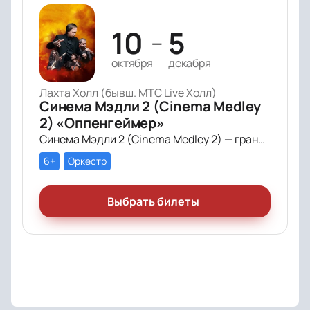
10
5
—
октября
декабря
Лахта Холл (бывш. МТС Live Холл)
Синема Мэдли 2 (Cinema Medley
2) «Оппенгеймер»
Синема Мэдли 2 (Cinema Medley 2) — грандиозное симфоническое шоу саундтреков в исполнении большого симфонического оркестра, органа и хора!
6+
Оркестр
Выбрать билеты