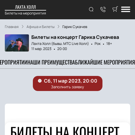
ЛАХТА ХОЛЛ
Билеты на мероприятия
Главная
Афиша и Билеты
Гарик Сукачев
Билеты на концерт Гарика Сукачева
Лахта Холл (бывш. МТС Live Холл)
Рок
18+
11 мар. 2023
20:00
МЕРОПРИЯТИИ
НАШИ ПРЕИМУЩЕСТВА
БЛИЖАЙШИЕ МЕРОПРИЯТИЯ
БИЛЕТЫ НА КОНЦЕРТ