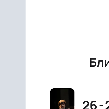
Бл
26
—