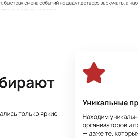
быстрая смена событий не дадут детворе заскучать, а наоб
а происходящим на сцене.
фекты, интересные танцы, игра света и теней украшают де
ожительных эмоций. Это событие оставит глубокий след в п
лениями от увиденного!
ыбирают
Уникальные п
тались только яркие
Находим уникальн
организаторов и 
— даже те, которы