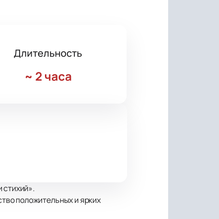
Длительность
~
2 часа
 стихий».
тво положительных и ярких