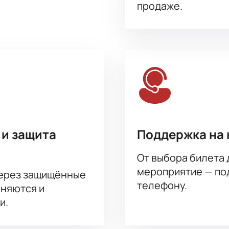
продаже.
 и защита
Поддержка на 
От выбора билета 
мероприятие — под
через защищённые
телефону.
аняются и
и.