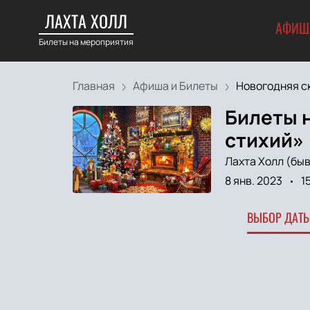
ЛАХТА ХОЛЛ
АФИШ
Билеты на мероприятия
Главная
Афиша и Билеты
Новогодняя ск
Билеты 
стихий»
Лахта Холл (быв
8 янв. 2023
1
ВЫБОР ДАТЫ