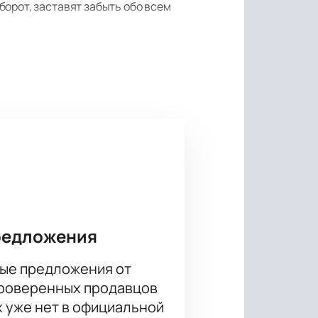
орот, заставят забыть обо всем
йство, происходящее на сцене,
амяти вашего ребенка, связанный
редложения
ые предложения от
проверенных продавцов
х уже нет в официальной