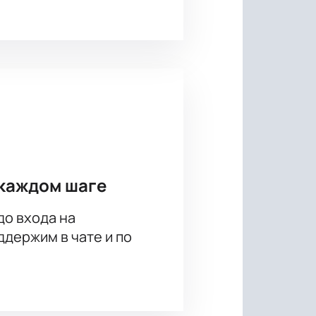
каждом шаге
до входа на
держим в чате и по