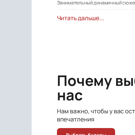
Занимательный динамичный сюжет, 
на свете и внимательно следить з
Передовые световые и звуковые эф
Читать дальше...
даря публике множество ярких пол
с необычными и приятными впечат
Почему в
нас
Нам важно, чтобы у вас ос
впечатления
Выбрать билеты