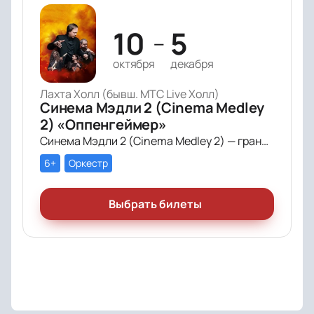
10
5
—
октября
декабря
Лахта Холл (бывш. МТС Live Холл)
Синема Мэдли 2 (Cinema Medley
2) «Оппенгеймер»
Синема Мэдли 2 (Cinema Medley 2) — грандиозное симфоническое шоу саундтреков в исполнении большого симфонического оркестра, органа и хора!
6+
Оркестр
Выбрать билеты