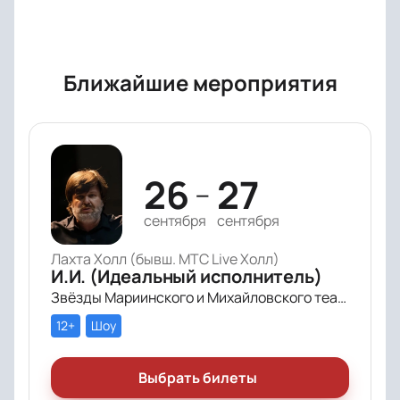
Ближайшие мероприятия
26
27
—
сентября
сентября
Лахта Холл (бывш. МТС Live Холл)
И.И. (Идеальный исполнитель)
Звёзды Мариинского и Михайловского театра и лауреаты премии «Онегин» выступят в цифровом симфоническом перформансе «ИИ» Рустама Сагдиева.
12+
Шоу
Выбрать билеты