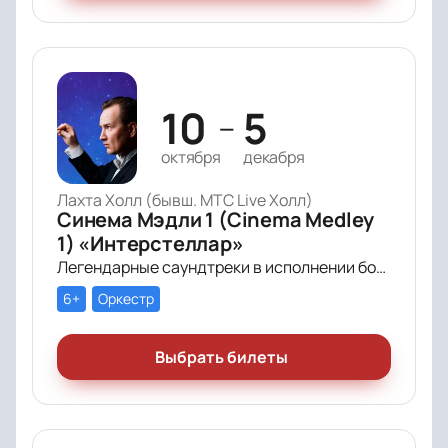
10
5
—
октября
декабря
Лахта Холл (бывш. МТС Live Холл)
Синема Мэдли 1 (Cinema Medley
1) «Интерстеллар»
Легендарные саундтреки в исполнении большого симфонического оркестра Империал Оркестра (Imperial Orchestra), органа и звёздных солистов!
6+
Оркестр
Выбрать билеты