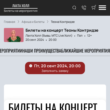
ЛАХТА ХОЛЛ
Билеты на мероприятия
Главная
Афиша и Билеты
Теона Контридзе
Билеты на концерт Теоны Контридзе
Лахта Холл (бывш. МТС Live Холл)
Поп
12+
20 сент. 2024
20:00
МЕРОПРИЯТИИ
НАШИ ПРЕИМУЩЕСТВА
БЛИЖАЙШИЕ МЕРОПРИЯТИЯ
БИЛЕТЫ НА КОНЦЕРТ