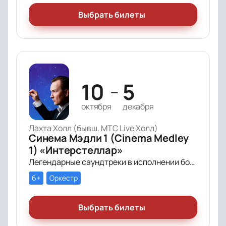
Выбрать билеты
10
5
—
октября
декабря
Лахта Холл (бывш. МТС Live Холл)
Синема Мэдли 1 (Cinema Medley
1) «Интерстеллар»
Легендарные саундтреки в исполнении большого симфонического оркестра Империал Оркестра (Imperial Orchestra), органа и звёздных солистов!
6+
Оркестр
Выбрать билеты