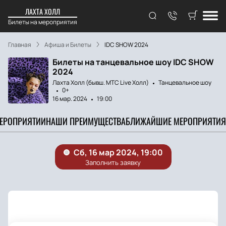
ЛАХТА ХОЛЛ
Билеты на мероприятия
Главная
Афиша и Билеты
IDC SHOW 2024
Билеты на танцевальное шоу IDC SHOW
2024
Лахта Холл (бывш. МТС Live Холл)
Танцевальное шоу
0+
16 мар. 2024
19:00
МЕРОПРИЯТИИ
НАШИ ПРЕИМУЩЕСТВА
БЛИЖАЙШИЕ МЕРОПРИЯТИЯ