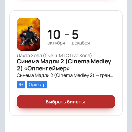
10
5
—
октября
декабря
Лахта Холл (бывш. МТС Live Холл)
Синема Мэдли 2 (Cinema Medley
2) «Оппенгеймер»
Синема Мэдли 2 (Cinema Medley 2) — грандиозное симфоническое шоу саундтреков в исполнении большого симфонического оркестра, органа и хора!
6+
Оркестр
Выбрать билеты