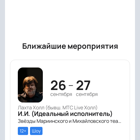
Ближайшие мероприятия
26
27
—
сентября
сентября
Лахта Холл (бывш. МТС Live Холл)
И.И. (Идеальный исполнитель)
Звёзды Мариинского и Михайловского театра и лауреаты премии «Онегин» выступят в цифровом симфоническом перформансе «ИИ» Рустама Сагдиева.
12+
Шоу