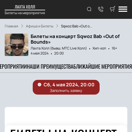
ЛАХТА ХОЛЛ
Билеты на мероприятия
Главная
Афиша и Билеты
Sqwoz Bab «Out o...
Билеты на концерт Sqwoz Bab «Out of
Bounds»
Лахта Холл (бывш. МТС Live Холл)
Хип-хоп
16+
4 мая 2024
20:00
МЕРОПРИЯТИИ
НАШИ ПРЕИМУЩЕСТВА
БЛИЖАЙШИЕ МЕРОПРИЯТИЯ