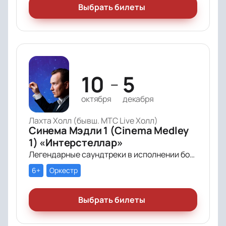
Выбрать билеты
10
5
—
октября
декабря
Лахта Холл (бывш. МТС Live Холл)
Синема Мэдли 1 (Cinema Medley
1) «Интерстеллар»
Легендарные саундтреки в исполнении большого симфонического оркестра Империал Оркестра (Imperial Orchestra), органа и звёздных солистов!
6+
Оркестр
Выбрать билеты