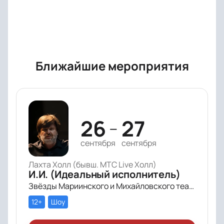
Ближайшие мероприятия
26
27
—
сентября
сентября
Лахта Холл (бывш. МТС Live Холл)
И.И. (Идеальный исполнитель)
Звёзды Мариинского и Михайловского театра и лауреаты премии «Онегин» выступят в цифровом симфоническом перформансе «ИИ» Рустама Сагдиева.
12+
Шоу