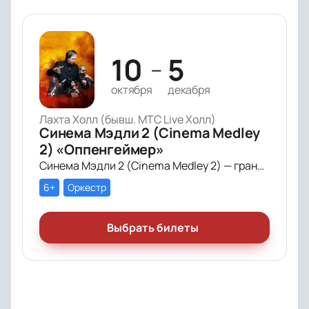
10
5
—
октября
декабря
Лахта Холл (бывш. МТС Live Холл)
Синема Мэдли 2 (Cinema Medley
2) «Оппенгеймер»
Синема Мэдли 2 (Cinema Medley 2) — грандиозное симфоническое шоу саундтреков в исполнении большого симфонического оркестра, органа и хора!
6+
Оркестр
Выбрать билеты