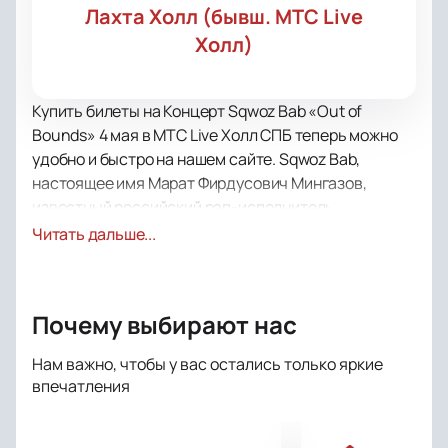
Лахта Холл (бывш. МТС Live
Холл)
Купить билеты на Концерт Sqwoz Bab «Out of
Bounds» 4 мая в МТС Live Холл СПБ теперь можно
удобно и быстро на нашем сайте. Sqwoz Bab,
настоящее имя Марат Фирдусович Мингазов,
известный российский рэп-исполнитель
татарского происхождения, выступит в Санкт-
Читать дальше...
Петербурге со своей новой программой «Out of
Bounds».
Концерт состоится 4 мая в просторном и
Почему выбирают нас
современном MTS Live Hall, который известен
своим качественным звуком и отличной акустикой.
Нам важно, чтобы у вас остались только яркие
Это событие обещает стать настоящим праздником
впечатления
для фанатов и ценителей творчества Sqwoz Bab.
Marat начал активно работать над своими треками
в 2017 году и уже выпустил 6 треков, а также