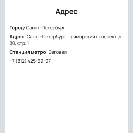
яркого и талантливого исполнителя! Приобретите
билеты на нашем сайте легко и быстро. Встречайте
Адрес
Концерт Sqwoz Bab «Out of Bounds» 4 мая в МТС
Live Холл СПБ!
Город
:
Санкт-Петербург
Адрес
:
Санкт-Петербург, Приморский проспект, д.
80, стр. 1
Станция метро
:
Беговая
+7 (812) 425-39-07