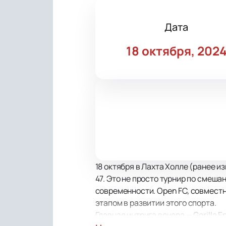
Дата
18 октября, 202
18 октября в Лахта Холле (ранее 
47. Это не просто турнир по смеш
современности. Open FC, совмест
этапом в развитии этого спорта.
Главная интрига вечера — Gorilla 