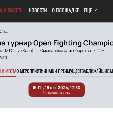
А И БИЛЕТЫ
НОВОСТИ
О ПЛОЩАДКЕ
ЕЩЕ
Ch...
а турнир Open Fighting Champio
ш. МТС Live Холл)
Смешанные единоборства
12+
7:30
 И МЕСТА
О МЕРОПРИЯТИИ
НАШИ ПРЕИМУЩЕСТВА
БЛИЖАЙШИЕ М