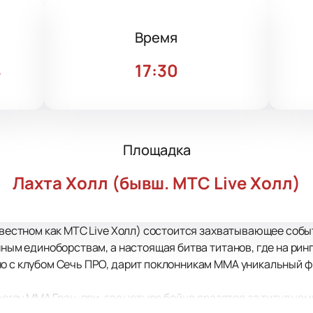
Время
4
17:30
Площадка
Лахта Холл (бывш. МТС Live Холл)
известном как МТС Live Холл) состоится захватывающее собы
анным единоборствам, а настоящая битва титанов, где на ри
но с клубом Сечь ПРО, дарит поклонникам ММА уникальный ф
Energy MMA Гран-при, где четыре бойца сразятся за титул че