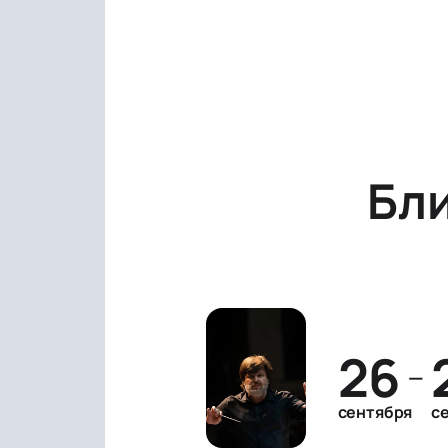
Бл
26
—
сентября
с