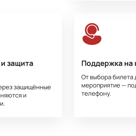
 и защита
Поддержка на 
От выбора билета 
мероприятие — под
через защищённые
телефону.
аняются и
и.