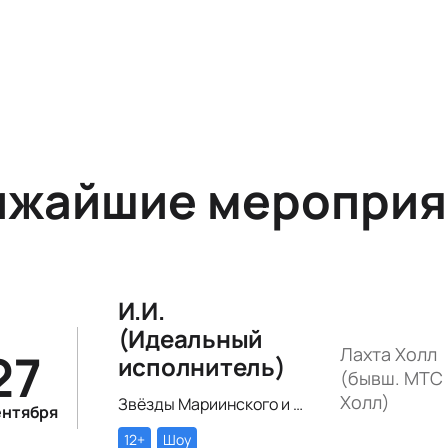
ижайшие мероприя
И.И.
(Идеальный
27
Лахта Холл
исполнитель)
(бывш. МТС 
Холл)
Звёзды Мариинского и Михайловского театра и лауреаты премии «Онегин» выступят в цифровом симфоническом перформансе «ИИ» Рустама Сагдиева.
ентября
12+
Шоу