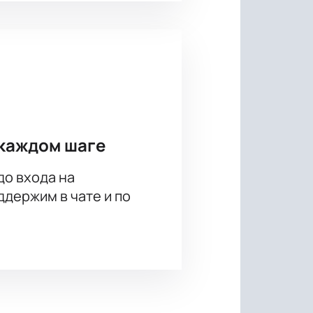
каждом шаге
до входа на
держим в чате и по