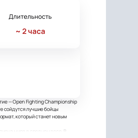
Длительность
~
2 часа
тие — Open Fighting Championship
нге сойдутся лучшие бойцы
ормат, который станет новым
мпиона мира в среднем весе. В