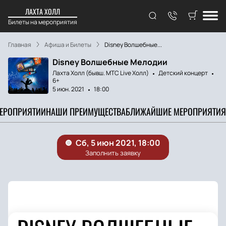
ЛАХТА ХОЛЛ
Билеты на мероприятия
Главная
Афиша и Билеты
Disney Волшебные...
Disney Волшебные Мелодии
Лахта Холл (бывш. МТС Live Холл)
Детский концерт
6+
5 июн. 2021
18:00
МЕРОПРИЯТИИ
НАШИ ПРЕИМУЩЕСТВА
БЛИЖАЙШИЕ МЕРОПРИЯТИЯ