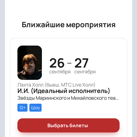
Ближайшие мероприятия
26
27
—
сентября
сентября
Лахта Холл (бывш. МТС Live Холл)
И.И. (Идеальный исполнитель)
Звёзды Мариинского и Михайловского театра и лауреаты премии «Онегин» выступят в цифровом симфоническом перформансе «ИИ» Рустама Сагдиева.
12+
Шоу
Выбрать билеты