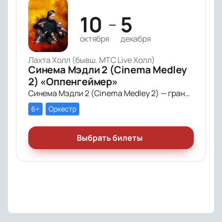
10
5
—
октября
декабря
Лахта Холл (бывш. МТС Live Холл)
Синема Мэдли 2 (Cinema Medley
2) «Оппенгеймер»
Синема Мэдли 2 (Cinema Medley 2) — грандиозное симфоническое шоу саундтреков в исполнении большого симфонического оркестра, органа и хора!
6+
Оркестр
Выбрать билеты