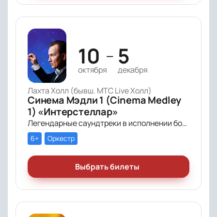
10
5
—
октября
декабря
Лахта Холл (бывш. МТС Live Холл)
Синема Мэдли 1 (Cinema Medley
1) «Интерстеллар»
Легендарные саундтреки в исполнении большого симфонического оркестра Империал Оркестра (Imperial Orchestra), органа и звёздных солистов!
6+
Оркестр
Выбрать билеты