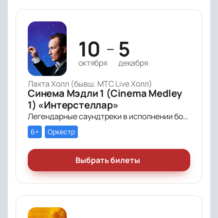
10
5
—
октября
декабря
Лахта Холл (бывш. МТС Live Холл)
Синема Мэдли 1 (Cinema Medley
1) «Интерстеллар»
Легендарные саундтреки в исполнении большого симфонического оркестра Империал Оркестра (Imperial Orchestra), органа и звёздных солистов!
6+
Оркестр
Выбрать билеты