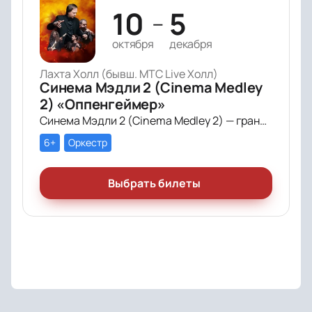
10
5
—
октября
декабря
Лахта Холл (бывш. МТС Live Холл)
Синема Мэдли 2 (Cinema Medley
2) «Оппенгеймер»
Синема Мэдли 2 (Cinema Medley 2) — грандиозное симфоническое шоу саундтреков в исполнении большого симфонического оркестра, органа и хора!
6+
Оркестр
Выбрать билеты