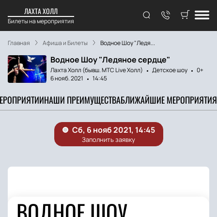
ЛАХТА ХОЛЛ
Билеты на мероприятия
Главная
Афиша и Билеты
Водное Шоу "Ледя...
Водное Шоу "Ледяное сердце"
Лахта Холл (бывш. МТС Live Холл)
Детское шоу
0+
6 нояб. 2021
14:45
МЕРОПРИЯТИИ
НАШИ ПРЕИМУЩЕСТВА
БЛИЖАЙШИЕ МЕРОПРИЯТИЯ
ВОДНОЕ ШОУ