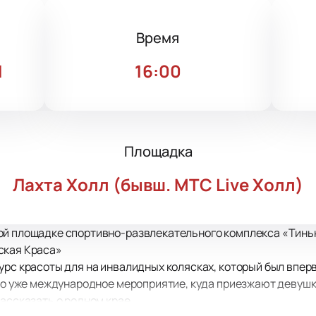
Время
1
16:00
Площадка
Лахта Холл (бывш. МТС Live Холл)
ой площадке спортивно-развлекательного комплекса «Тин
ская Краса»
урс красоты для на инвалидных колясках, который был впер
это уже международное мероприятие, куда приезжают девушки
ассказать о родном крае.