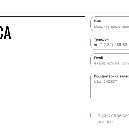
Имя
СА
Телефон
Email
Комментарий к заяв
Я даю свое со
данных
.