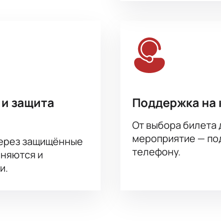
 и защита
Поддержка на 
От выбора билета 
мероприятие — под
через защищённые
телефону.
аняются и
и.