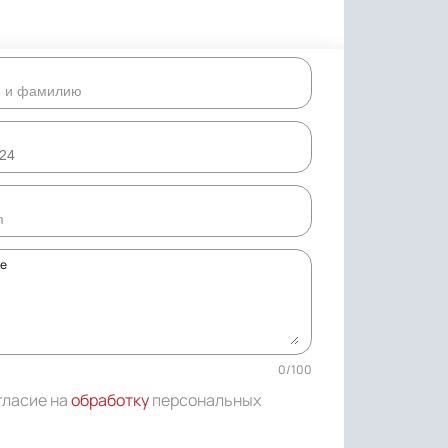
ке
0
/
100
гласие на
обработку
персональных