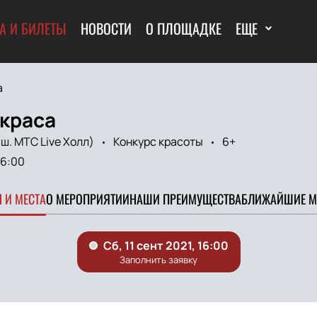
А И БИЛЕТЫ
НОВОСТИ
О ПЛОЩАДКЕ
ЕЩЕ
а
 краса
ш. МТС Live Холл)
Конкурс красоты
6+
16:00
 И МЕСТА
О МЕРОПРИЯТИИ
НАШИ ПРЕИМУЩЕСТВА
БЛИЖАЙШИЕ М