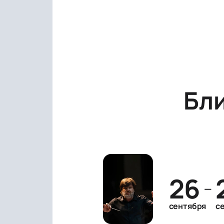
Бл
26
—
сентября
с