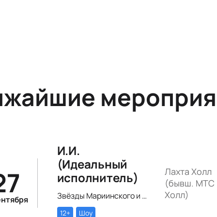
ижайшие мероприя
И.И.
(Идеальный
27
Лахта Холл
исполнитель)
(бывш. МТС 
Холл)
Звёзды Мариинского и Михайловского театра и лауреаты премии «Онегин» выступят в цифровом симфоническом перформансе «ИИ» Рустама Сагдиева.
ентября
12+
Шоу