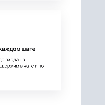
каждом шаге
до входа на
держим в чате и по