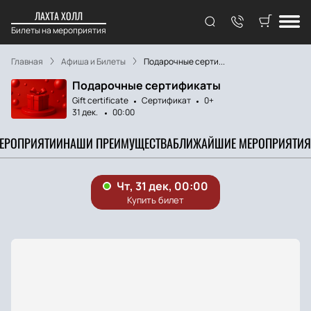
ЛАХТА ХОЛЛ
Билеты на мероприятия
Главная
Афиша и Билеты
Подарочные серти...
Подарочные сертификаты
Gift certificate
Сертификат
0+
31 дек.
00:00
МЕРОПРИЯТИИ
НАШИ ПРЕИМУЩЕСТВА
БЛИЖАЙШИЕ МЕРОПРИЯТИЯ