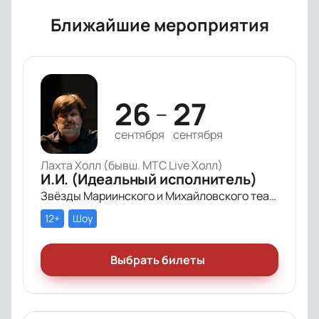
Ближайшие мероприятия
26
27
—
сентября
сентября
Лахта Холл (бывш. МТС Live Холл)
И.И. (Идеальный исполнитель)
Звёзды Мариинского и Михайловского театра и лауреаты премии «Онегин» выступят в цифровом симфоническом перформансе «ИИ» Рустама Сагдиева.
12+
Шоу
Выбрать билеты