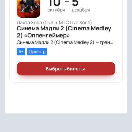
10
5
—
октября
декабря
Лахта Холл (бывш. МТС Live Холл)
Синема Мэдли 2 (Cinema Medley
2) «Оппенгеймер»
Синема Мэдли 2 (Cinema Medley 2) — грандиозное симфоническое шоу саундтреков в исполнении большого симфонического оркестра, органа и хора!
6+
Оркестр
Выбрать билеты