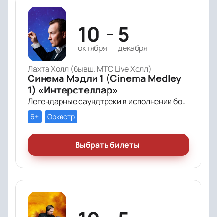
10
5
—
октября
декабря
Лахта Холл (бывш. МТС Live Холл)
Синема Мэдли 1 (Cinema Medley
1) «Интерстеллар»
Легендарные саундтреки в исполнении большого симфонического оркестра Империал Оркестра (Imperial Orchestra), органа и звёздных солистов!
6+
Оркестр
Выбрать билеты