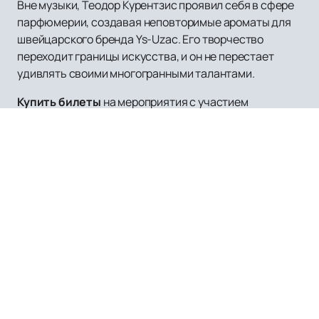
Вне музыки, Теодор Курентзис проявил себя в сфере
парфюмерии, создавая неповторимые ароматы для
швейцарского бренда Ys-Uzac. Его творчество
переходит границы искусства, и он не перестает
удивлять своими многогранными талантами.
Купить билеты
на мероприятия с участием
дирижера Теодора Курентзиса можно на нашем
сайте. Мы предлагаем легкий и быстрый способ
покупки онлайн. На нашем сайте вы сможете
ознакомиться с расписанием и афишей предстоящих
мероприятий, на которых будет присутствовать
Теодор Курентзис.
Если вы хотите погрузиться в мир музыки и испытать
непередаваемые эмоции, не упустите возможность
оформить заказ на нашем сайте. Это будет
незабываемый опыт, который оставит глубокий след
в вашем сердце.