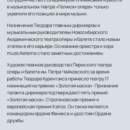
в музыкальном театре «Геликон-опера» только
укрепили его позицию в мире музыки.
Назначение Теодора главным дирижером и
музыкальным руководителем Новосибирского
Академического театра оперы и балета стало новым
этапом в его карьере. Основание оркестра и хора
musicAeterna стало заметным достижением.
Художественное руководство Пермского театра
оперы и балета им. Петра Чайковского за время
работы Теодора Курентзиса принесло театру 17
номинаций на премию «Золотая маска». Признание
таланта дирижера подтверждают пять премий
«Золотая маска», Строгановская премия и
европейская премия Kairos. Он также является
командором ордена Феникса и удостоен Ордена
дружбы.