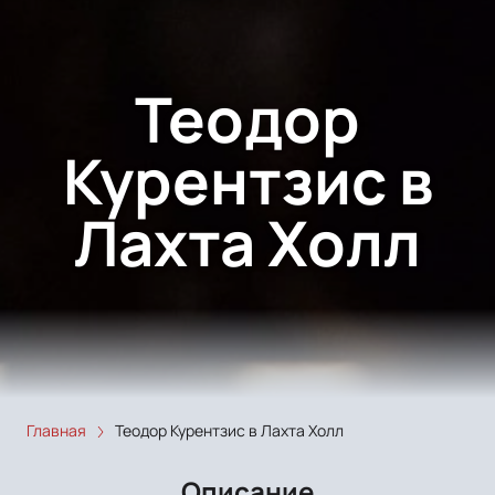
Теодор
Курентзис в
Лахта Холл
Главная
Теодор Курентзис в Лахта Холл
Описание