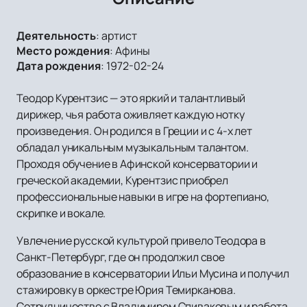
Деятельность
:
артист
Место рождения
:
Афины
Дата рождения
:
1972-02-24
Теодор Курентзис — это яркий и талантливый
дирижер, чья работа оживляет каждую нотку
произведения. Он родился в Греции и c 4-х лет
обладал уникальным музыкальным талантом.
Проходя обучение в Афинской консерватории и
греческой академии, Курентзис приобрел
профессиональные навыки в игре на фортепиано,
скрипке и вокале.
Увлечение русской культурой привело Теодора в
Санкт-Петербург, где он продолжил свое
образование в консерватории Ильи Мусина и получил
стажировку в оркестре Юрия Темирканова.
Сотрудничество с Владимиром Спиваковым и работа