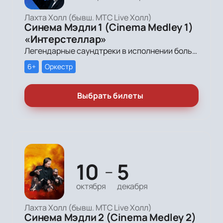
Лахта Холл (бывш. МТС Live Холл)
Синема Мэдли 1 (Cinema Medley 1)
«Интерстеллар»
Легендарные саундтреки в исполнении большого симфонического оркестра Империал Оркестра (Imperial Orchestra), органа и звёздных солистов!
6+
Оркестр
Выбрать билеты
10
5
—
октября
декабря
Лахта Холл (бывш. МТС Live Холл)
Синема Мэдли 2 (Cinema Medley 2)