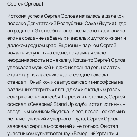
Сергея Орлова!
История успеха Сергея Орлова началась в далеком
поселке Депутатский Республики Саха (Якутия), где
он родился. Это необыкновенное место вдохновило
его на создание забавных и веселых шуток о жизни и
далеком родном крае. Еще юным парнем Сергей
начал выступать на сцене, показывая свою
неординарность и смекалку. Когда-то Сергей Орлов
увлекался музыкой и даже исполнял рэп, но затем,
став старшеклассником, его сердце покорил
стендап. Юный комик выпускал свои микрофоны на
различных открытых площадках и с каждым разом
совершенствовал себя. Переехав в столицу, Сергей
основал «Северный Stand Up клуб» и стал истинным
звездным комиком Якутска. И вот, после нескольких
лет выступлений и упорного труда, Сергей Орлов
завоевал сердца москвичей и не только. Он стал
участником культового шоу «Вечерний Ургант» и