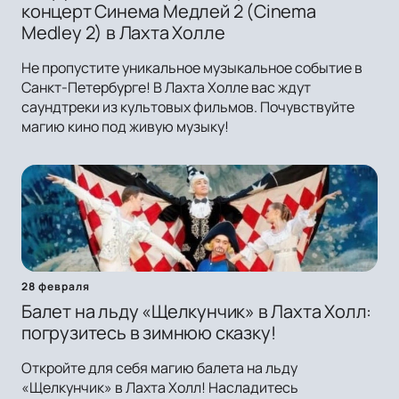
концерт Синема Медлей 2 (Cinema
Medley 2) в Лахта Холле
Не пропустите уникальное музыкальное событие в
Санкт-Петербурге! В Лахта Холле вас ждут
саундтреки из культовых фильмов. Почувствуйте
магию кино под живую музыку!
28 февраля
Балет на льду «Щелкунчик» в Лахта Холл:
погрузитесь в зимнюю сказку!
Откройте для себя магию балета на льду
«Щелкунчик» в Лахта Холл! Насладитесь