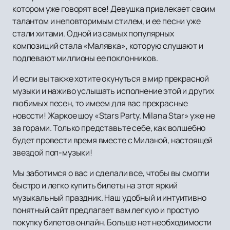
котором уже говорят все! Девушка привлекает своим
талантом и неповторимым стилем, и ее песни уже
стали хитами. Одной из самых популярных
композиций стала «Малявка», которую слушают и
подпевают миллионы ее поклонников.
И если вы также хотите окунуться в мир прекрасной
музыки и наживо услышать исполнение этой и других
любимых песен, то имеем для вас прекрасные
новости! Жаркое шоу «Stars Party. Milana Star» уже не
за горами. Только представьте себе, как волшебно
будет провести время вместе с Миланой, настоящей
звездой поп-музыки!
Мы заботимся о вас и сделали все, чтобы вы смогли
быстро и легко купить билеты на этот яркий
музыкальный праздник. Наш удобный и интуитивно
понятный сайт предлагает вам легкую и простую
покупку билетов онлайн. Больше нет необходимости