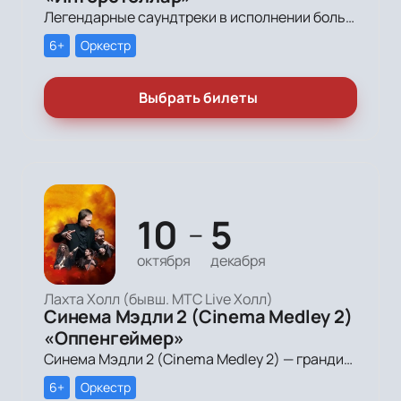
Легендарные саундтреки в исполнении большого симфонического оркестра Империал Оркестра (Imperial Orchestra), органа и звёздных солистов!
6+
Оркестр
Выбрать билеты
10
5
—
октября
декабря
Лахта Холл (бывш. МТС Live Холл)
Синема Мэдли 2 (Cinema Medley 2)
«Оппенгеймер»
Синема Мэдли 2 (Cinema Medley 2) — грандиозное симфоническое шоу саундтреков в исполнении большого симфонического оркестра, органа и хора!
6+
Оркестр