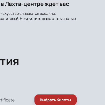
 в Лахта-центре ждет вас
и искусство сливаются воедино.
етителей. Не упустите шанс стать частью
тия
rtificate
Выбрать билеты