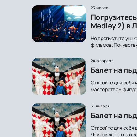
23 марта
Погрузитесь
Medley 2) в 
Не пропустите уник
фильмов. Почувству
28 февраля
Балет на ль
Откройте для себя 
мастерством фигури
31 января
Балет на льд
Откройте для себя 
Чайковского и захв