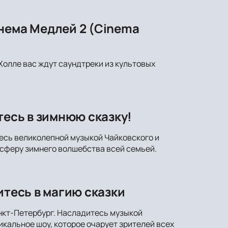
нема Медлей 2 (Cinema
Холле вас ждут саундтреки из культовых
тесь в зимнюю сказку!
тесь великолепной музыкой Чайковского и
сферу зимнего волшебства всей семьей.
итесь в магию сказки
анкт-Петербург. Насладитесь музыкой
кальное шоу, которое очарует зрителей всех