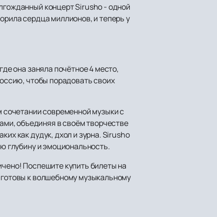
лгожданный концерт Sirusho - одной
орила сердца миллионов, и теперь у
где она заняла почётное 4 место,
Россию, чтобы порадовать своих
ом сочетании современной музыки с
ами, объединяя в своём творчестве
их как дудук, дхол и зурна. Sirusho
ую глубину и эмоциональность.
ичено! Поспешите купить билеты на
е готовы к волшебному музыкальному