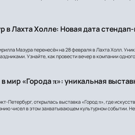
р в Лахта Холле: Новая дата стендап
рилла Мазура перенесён на 28 февраля в Лахта Холл. Ун
аздниками. Узнайте, как провести вечер в компании одного
 в мир «Города π»: уникальная выстав
нкт-Петербург, открылась выставка «Город π», где искусст
онию чисел в этом захватывающем культурном событии. Не