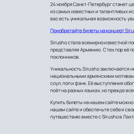
24 ноября Санкт-Петербург станет це
из самых известных и талантливых ис
вас есть уникальная возможность ув
Приобретайте билеты на концерт Sir
Sirusho стала всемирно известной по
представляя Армению. С тех пор её п
поклонников.
Уникальность Sirusho заключается не
национальными армянскими мотивами
соул, поп и фанк. Её выступления обо
поёт на разных языках, но прежде вс
Купить билеты на нашем сайте можно 
нашем сайте и обеспечьте себе и св
путешествию вместе с Sirusho в Лахт