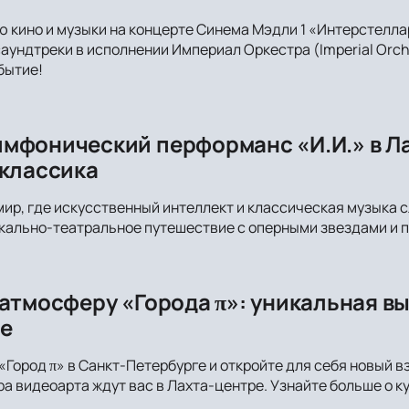
ю кино и музыки на концерте Синема Мэдли 1 «Интерстеллар
аундтреки в исполнении Империал Оркестра (Imperial Orche
бытие!
мфонический перформанс «И.И.» в Ла
 классика
мир, где искусственный интеллект и классическая музыка 
кально-театральное путешествие с оперными звездами и 
 атмосферу «Города π»: уникальная в
е
«Город π» в Санкт-Петербурге и откройте для себя новый в
а видеоарта ждут вас в Лахта-центре. Узнайте больше о к