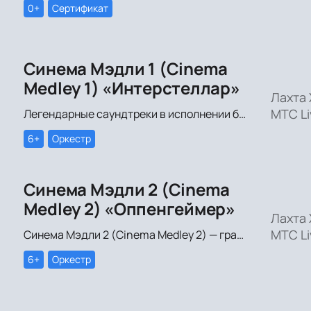
0+
Сертификат
Синема Мэдли 1 (Cinema
Medley 1) «Интерстеллар»
Лахта 
МТС Li
Легендарные саундтреки в исполнении большого симфонического оркестра Империал Оркестра (Imperial Orchestra), органа и звёздных солистов!
6+
Оркестр
Синема Мэдли 2 (Cinema
Medley 2) «Оппенгеймер»
Лахта 
МТС Li
Синема Мэдли 2 (Cinema Medley 2) — грандиозное симфоническое шоу саундтреков в исполнении большого симфонического оркестра, органа и хора!
6+
Оркестр