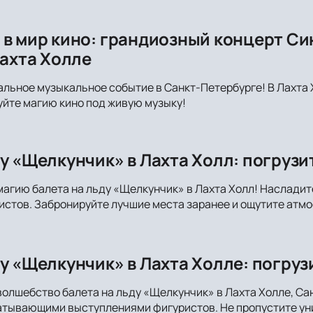
 в мир кино: грандиозный концерт Си
Лахта Холле
альное музыкальное событие в Санкт-Петербурге! В Лахта 
йте магию кино под живую музыку!
ду «Щелкунчик» в Лахта Холл: погрузи
магию балета на льду «Щелкунчик» в Лахта Холл! Наслади
стов. Забронируйте лучшие места заранее и ощутите атмо
у «Щелкунчик» в Лахта Холле: погруз
волшебство балета на льду «Щелкунчик» в Лахта Холле, С
атывающими выступлениями фигуристов. Не пропустите уни