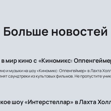
Больше новостей
 в мир кино с «Киномикс: Оппенгейме
но и музыки на шоу «Киномикс: Оппенгеймер» в Лахта Холл
лнят саундтреки из культовых фильмов. Не пропустите ун
ое шоу «Интерстеллар» в Лахта Холл