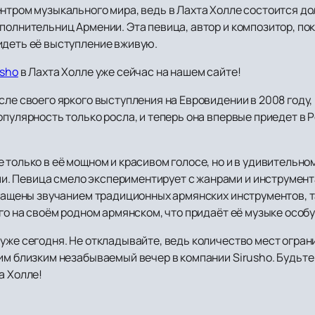
нтром музыкального мира, ведь в Лахта Холле состоится до
полнительниц Армении. Эта певица, автор и композитор, пок
идеть её выступление вживую.
usho
в Лахта Холле уже сейчас на нашем сайте!
сле своего яркого выступления на Евровидении в 2008 году, 
опулярность только росла, и теперь она впервые приедет в 
 только в её мощном и красивом голосе, но и в удивительн
. Певица смело экспериментирует с жанрами и инструмент
гащены звучанием традиционных армянских инструментов, так
его на своём родном армянском, что придаёт её музыке особ
уже сегодня. Не откладывайте, ведь количество мест огран
оим близким незабываемый вечер в компании Sirusho. Будьт
а Холле!