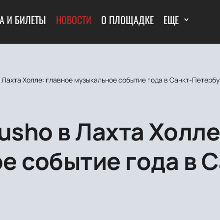
А И БИЛЕТЫ
НОВОСТИ
О ПЛОЩАДКЕ
ЕЩЕ
в Лахта Холле: главное музыкальное событие года в Санкт-Петерб
usho в Лахта Холле
е событие года в С
е