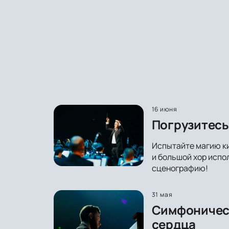
16 июня
Погрузитесь
Испытайте магию ки
и большой хор испо
сценографию!
31 мая
Симфоническ
сердца