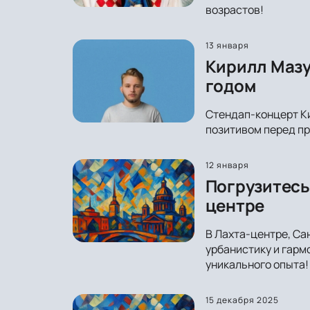
возрастов!
13 января
Кирилл Мазу
годом
Стендап-концерт Ки
позитивом перед пр
12 января
Погрузитесь
центре
В Лахта-центре, Са
урбанистику и гарм
уникального опыта!
15 декабря 2025