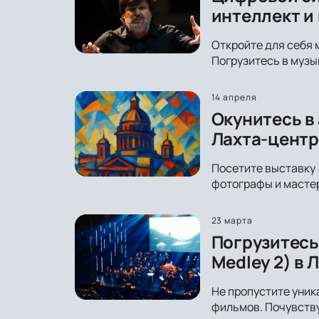
интеллект и
Откройте для себя 
Погрузитесь в музы
14 апреля
Окунитесь в
Лахта-центр
Посетите выставку 
фотографы и мастер
23 марта
Погрузитесь
Medley 2) в 
Не пропустите уник
фильмов. Почувству