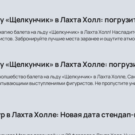
ду «Щелкунчик» в Лахта Холл: погрузи
магию балета на льду «Щелкунчик» в Лахта Холл! Наслади
стов. Забронируйте лучшие места заранее и ощутите атмо
у «Щелкунчик» в Лахта Холле: погруз
волшебство балета на льду «Щелкунчик» в Лахта Холле, С
атывающими выступлениями фигуристов. Не пропустите уни
р в Лахта Холле: Новая дата стендап