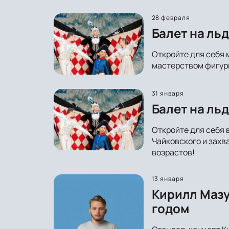
28 февраля
Балет на ль
Откройте для себя 
мастерством фигури
31 января
Балет на льд
Откройте для себя 
Чайковского и захв
возрастов!
13 января
Кирилл Мазу
годом