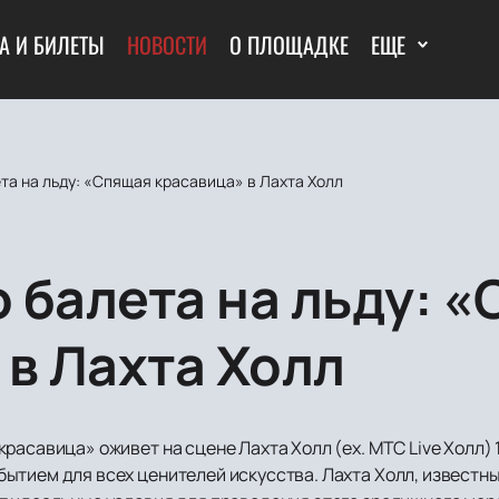
А И БИЛЕТЫ
НОВОСТИ
О ПЛОЩАДКЕ
ЕЩЕ
та на льду: «Спящая красавица» в Лахта Холл
 балета на льду: 
 в Лахта Холл
расавица» оживет на сцене Лахта Холл (ex. МТС Live Холл)
ытием для всех ценителей искусства. Лахта Холл, известн