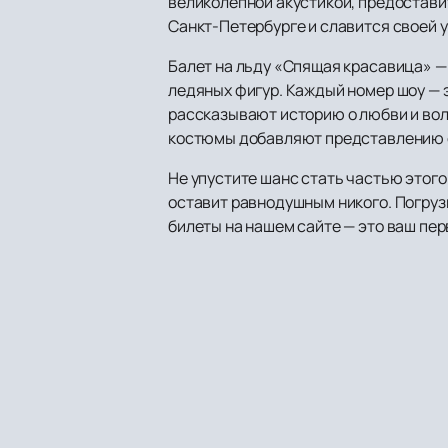
великолепной акустикой, предостави
Санкт-Петербурге и славится своей 
Балет на льду «Спящая красавица» —
ледяных фигур. Каждый номер шоу — э
рассказывают историю о любви и вол
костюмы добавляют представлению 
Не упустите шанс стать частью этог
оставит равнодушным никого. Погруз
билеты на нашем сайте — это ваш пер