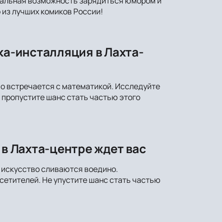
икальная возможность зарядиться юмором и
 из лучших комиков России!
ка-инсталляция в Лахта-
во встречается с математикой. Исследуйте
 пропустите шанс стать частью этого
 в Лахта-центре ждет вас
и искусство сливаются воедино.
етителей. Не упустите шанс стать частью