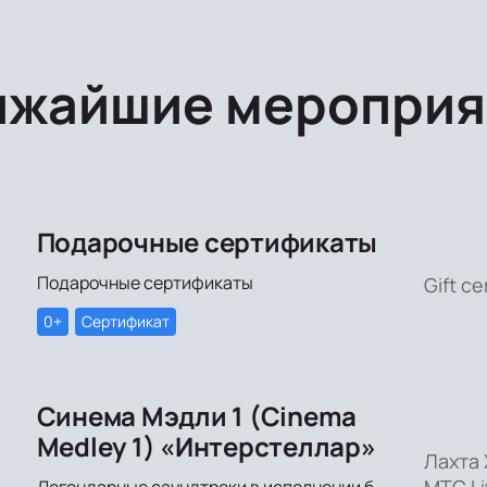
ижайшие мероприя
Подарочные сертификаты
Подарочные сертификаты
Gift ce
0+
Сертификат
Синема Мэдли 1 (Cinema
Medley 1) «Интерстеллар»
Лахта 
МТС Li
Легендарные саундтреки в исполнении большого симфонического оркестра Империал Оркестра (Imperial Orchestra), органа и звёздных солистов!