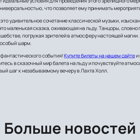
т идеальные условия для проведения этого зрелищного мер
универсальностью, что позволяет ему принимать мероприяти
 это удивительное сочетание классической музыки, изыск
то маленькая сказка, оживающая на льду. Танцоры, словно 
шебстве, погружая зрителей в атмосферу настоящей магии
особый шарм.
о фантастического события!
Купите билеты на нашем сайте
и 
итесь в сказочный мир балета на льду и почувствуйте атмо
вый шаг к незабываемому вечеру в Лахта Холл.
Больше новостей