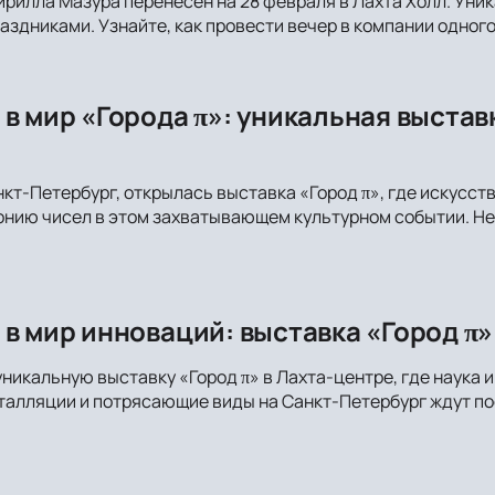
рилла Мазура перенесён на 28 февраля в Лахта Холл. Ун
аздниками. Узнайте, как провести вечер в компании одного
 в мир «Города π»: уникальная выстав
нкт-Петербург, открылась выставка «Город π», где искусст
онию чисел в этом захватывающем культурном событии. Не
в мир инноваций: выставка «Город π»
уникальную выставку «Город π» в Лахта-центре, где наука 
алляции и потрясающие виды на Санкт-Петербург ждут пос