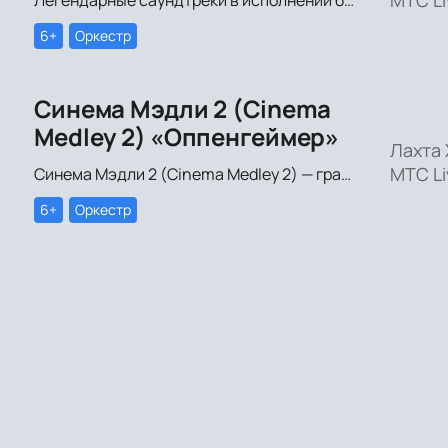
6+
Оркестр
Синема Мэдли 2 (Cinema
Medley 2) «Оппенгеймер»
Лахта 
МТС Li
Синема Мэдли 2 (Cinema Medley 2) — грандиозное симфоническое шоу саундтреков в исполнении большого симфонического оркестра, органа и хора!
6+
Оркестр