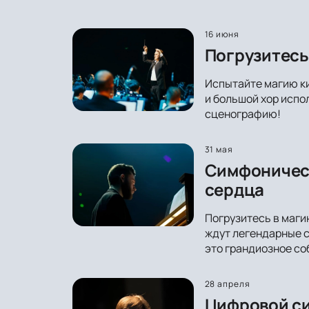
16 июня
Погрузитесь
Испытайте магию ки
и большой хор испо
сценографию!
31 мая
Симфоническ
сердца
Погрузитесь в маги
ждут легендарные с
это грандиозное со
28 апреля
Цифровой си