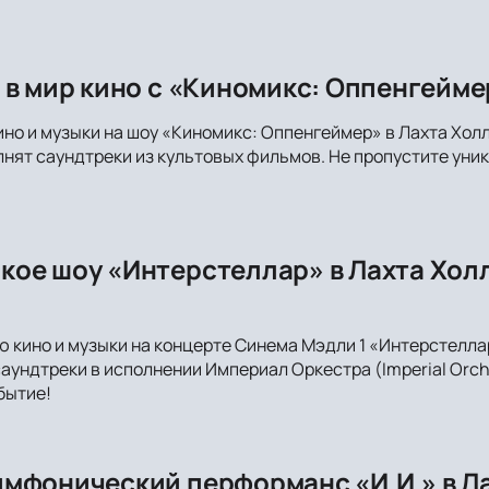
 в мир кино с «Киномикс: Оппенгейме
но и музыки на шоу «Киномикс: Оппенгеймер» в Лахта Холл
лнят саундтреки из культовых фильмов. Не пропустите ун
ое шоу «Интерстеллар» в Лахта Холл
ю кино и музыки на концерте Синема Мэдли 1 «Интерстеллар
аундтреки в исполнении Империал Оркестра (Imperial Orche
бытие!
мфонический перформанс «И.И.» в Ла