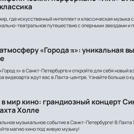
 классика
мир, где искусственный интеллект и классическая музыка 
кально-театральное путешествие с оперными звездами и 
 атмосферу «Города π»: уникальная в
е
«Город π» в Санкт-Петербурге и откройте для себя новый в
а видеоарта ждут вас в Лахта-центре. Узнайте больше о к
 в мир кино: грандиозный концерт Си
Лахта Холле
альное музыкальное событие в Санкт-Петербурге! В Лахта 
йте магию кино под живую музыку!