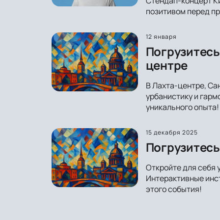
Стендап-концерт Ки
позитивом перед пр
12 января
Погрузитесь
центре
В Лахта-центре, Са
урбанистику и гарм
уникального опыта!
15 декабря 2025
Погрузитесь 
Откройте для себя 
Интерактивные инст
этого события!