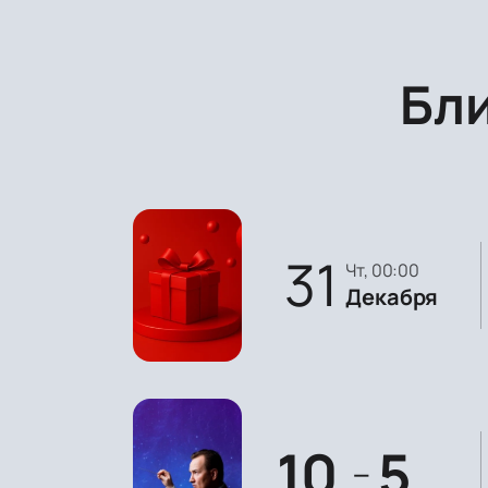
Бл
31
чт, 00:00
Декабря
10
5
—