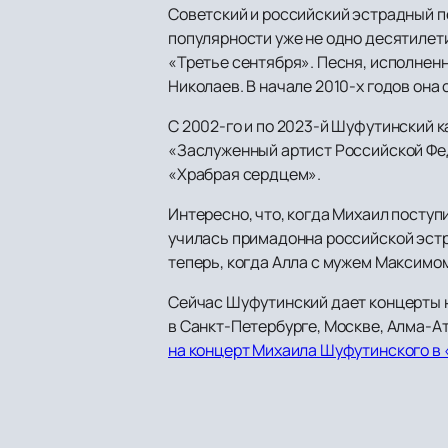
Советский и российский эстрадный п
популярности уже не одно десятилети
«Третье сентября». Песня, исполненн
Николаев. В начале 2010-х годов она
С 2002-го и по 2023-й Шуфутинский к
«Заслуженный артист Российской Фе
«Храбрая сердцем».
Интересно, что, когда Михаил посту
училась примадонна российской эстр
теперь, когда Алла с мужем Максимо
Сейчас Шуфутинский дает концерты н
в Санкт-Петербурге, Москве, Алма-Ат
на концерт Михаила Шуфутинского в 