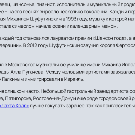
евец, шансонье, пианист, исполнитель и музыкальный продю
е – на его песнях выросло несколько поколений. Каждый пе
ая Михаилом Шуфутинским в 1993 году, музыку к которой нап
 стала символом начала осени и календарным мемом.
аждый год становился лауреатом премии «Шансон года», а в
дерации». В 2012 году Шуфутинский озвучил короля Фергюс
пил в Московское музыкальное училище имени Михаила Иппо
ады Алла Пугачева. Между молодыми артистами завязалась 
м Галкиным иммигрировали в Израиль.
е слишком часто. Небольшой гастрольный заезд артиста со
е, Пятигорске, Ростове-на-Дону и еще ряде городов своей 
«Лахта Холл»
лучше покупать заранее, так как пригласитель