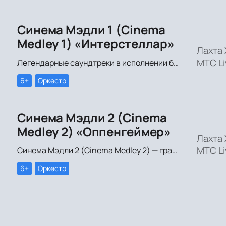
Синема Мэдли 1 (Cinema
Medley 1) «Интерстеллар»
Лахта 
МТС Li
Легендарные саундтреки в исполнении большого симфонического оркестра Империал Оркестра (Imperial Orchestra), органа и звёздных солистов!
6+
Оркестр
Синема Мэдли 2 (Cinema
Medley 2) «Оппенгеймер»
Лахта 
МТС Li
Синема Мэдли 2 (Cinema Medley 2) — грандиозное симфоническое шоу саундтреков в исполнении большого симфонического оркестра, органа и хора!
6+
Оркестр