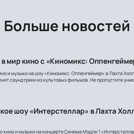
Больше новостей
 в мир кино с «Киномикс: Оппенгейме
но и музыки на шоу «Киномикс: Оппенгеймер» в Лахта Холл
лнят саундтреки из культовых фильмов. Не пропустите ун
ое шоу «Интерстеллар» в Лахта Холл
ю кино и музыки на концерте Синема Мэдли 1 «Интерстеллар