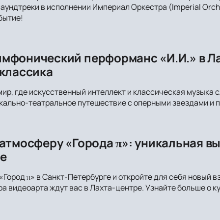
аундтреки в исполнении Империал Оркестра (Imperial Orche
бытие!
мфонический перформанс «И.И.» в Ла
 классика
мир, где искусственный интеллект и классическая музыка 
кально-театральное путешествие с оперными звездами и 
 атмосферу «Города π»: уникальная в
е
«Город π» в Санкт-Петербурге и откройте для себя новый в
а видеоарта ждут вас в Лахта-центре. Узнайте больше о к