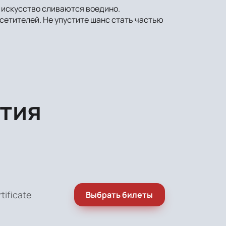
и искусство сливаются воедино.
етителей. Не упустите шанс стать частью
тия
rtificate
Выбрать билеты