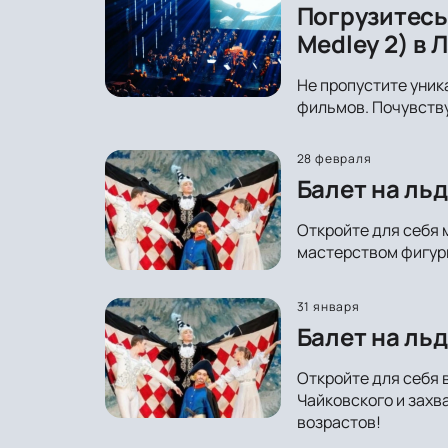
Погрузитесь
Medley 2) в 
Не пропустите уник
фильмов. Почувству
28 февраля
Балет на ль
Откройте для себя 
мастерством фигури
31 января
Балет на льд
Откройте для себя 
Чайковского и захв
возрастов!