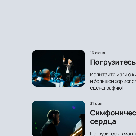
16 июня
Погрузитесь
Испытайте магию ки
и большой хор испо
сценографию!
31 мая
Симфоническ
сердца
Погрузитесь в маги