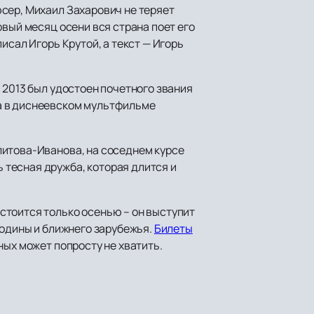
сер, Михаил Захарович не теряет
рвый месяц осени вся страна поет его
исал Игорь Крутой, а текст — Игорь
 2013 был удостоен почетного звания
а в диснеевском мультфильме
литова-Иванова, на соседнем курсе
тесная дружба, которая длится и
стоится только осенью – он выступит
родины и ближнего зарубежья.
Билеты
ных может попросту не хватить.