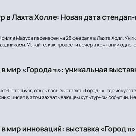
р в Лахта Холле: Новая дата стендап
рилла Мазура перенесён на 28 февраля в Лахта Холл. Ун
аздниками. Узнайте, как провести вечер в компании одного
 в мир «Города π»: уникальная выстав
нкт-Петербург, открылась выставка «Город π», где искусст
онию чисел в этом захватывающем культурном событии. Не
в мир инноваций: выставка «Город π»