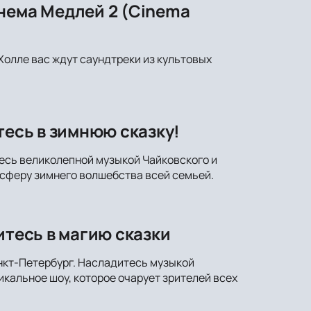
нема Медлей 2 (Cinema
Холле вас ждут саундтреки из культовых
тесь в зимнюю сказку!
тесь великолепной музыкой Чайковского и
сферу зимнего волшебства всей семьей.
итесь в магию сказки
анкт-Петербург. Насладитесь музыкой
кальное шоу, которое очарует зрителей всех