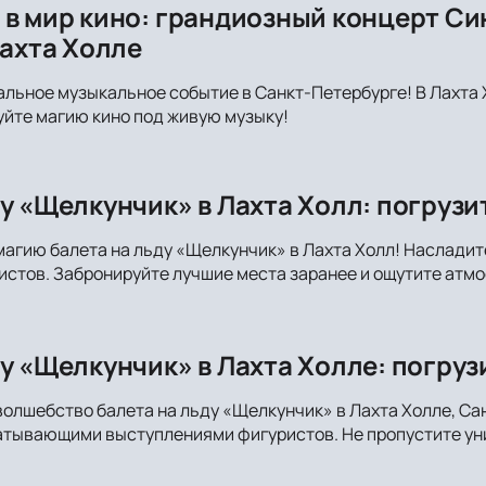
 в мир кино: грандиозный концерт Си
Лахта Холле
альное музыкальное событие в Санкт-Петербурге! В Лахта 
йте магию кино под живую музыку!
ду «Щелкунчик» в Лахта Холл: погрузи
магию балета на льду «Щелкунчик» в Лахта Холл! Наслади
стов. Забронируйте лучшие места заранее и ощутите атмо
у «Щелкунчик» в Лахта Холле: погруз
волшебство балета на льду «Щелкунчик» в Лахта Холле, С
атывающими выступлениями фигуристов. Не пропустите уни