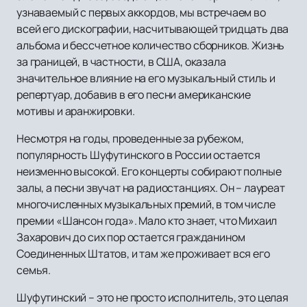
узнаваемый с первых аккордов, мы встречаем во
всей его дискографии, насчитывающей тридцать два
альбома и бессчетное количество сборников. Жизнь
за границей, в частности, в США, оказала
значительное влияние на его музыкальный стиль и
репертуар, добавив в его песни американские
мотивы и аранжировки.
Несмотря на годы, проведенные за рубежом,
популярность Шуфутинского в России остается
неизменно высокой. Его концерты собирают полные
залы, а песни звучат на радиостанциях. Он – лауреат
многочисленных музыкальных премий, в том числе
премии «Шансон года». Мало кто знает, что Михаил
Захарович до сих пор остается гражданином
Соединенных Штатов, и там же проживает вся его
семья.
Шуфутинский – это не просто исполнитель, это целая