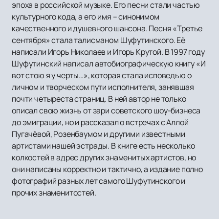
эпоха в российской музыке. Его песни стали частью
культурного кода, а его имя – синонимом
качественного и душевного шансона. Песня «Третье
сентября» стала талисманом Шуфутинского. Её
написали Игорь Николаев и Игорь Крутой. В 1997 году
Шуфутинский написал автобиографическую книгу «И
вот стою я у черты…», которая стала исповедью о
личном и творческом пути исполнителя, занявшая
почти четыреста страниц. В ней автор не только
описал свою жизнь от зари советского шоу-бизнеса
до эмиграции, но и рассказал о встречах с Аллой
Пугачёвой, Розенбаумом и другими известными
артистами нашей эстрады. В книге есть несколько
колкостей в адрес других знаменитых артистов, но
они написаны корректно и тактично, а издание полно
фотографий разных лет самого Шуфутинского и
прочих знаменитостей.