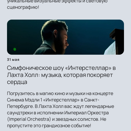
уникальные визуальные эффекты и световую
сценографию!
31 мая
Симфоническое шоу «Интерстеллар» в
Лахта Холл: музыка, которая покоряет
сердца
Погрузитесь в магию кино и музыки на концерте
Синема Мэдли 1 «Интерстеллар» в Санкт-
Петербурге. В Лахта Холл вас ждут легендарные
саундтреки в исполнении Империал Оркестра
(Imperial Orchestra) и звездных солистов. Не
пропустите это грандиозное событие!