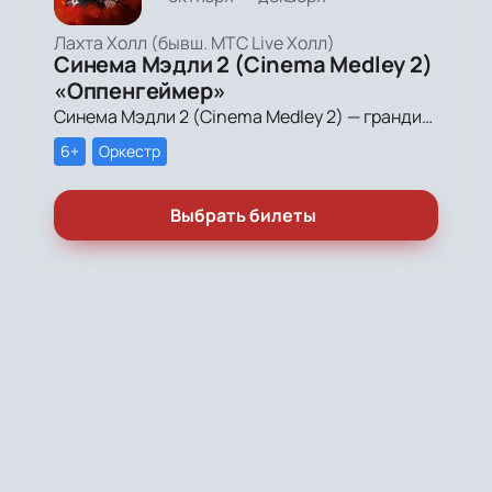
Лахта Холл (бывш. МТС Live Холл)
Синема Мэдли 2 (Cinema Medley 2)
«Оппенгеймер»
Синема Мэдли 2 (Cinema Medley 2) — грандиозное симфоническое шоу саундтреков в исполнении большого симфонического оркестра, органа и хора!
6+
Оркестр
Выбрать билеты