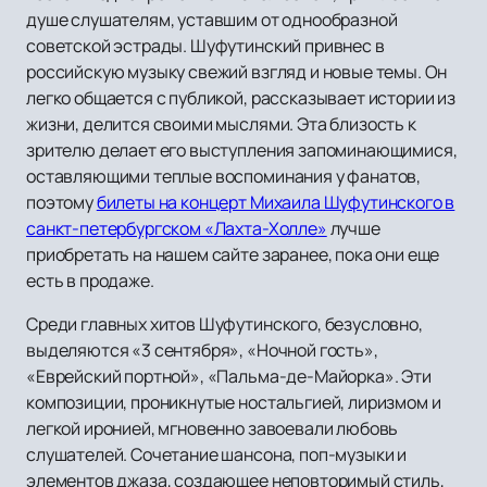
душе слушателям, уставшим от однообразной
советской эстрады. Шуфутинский привнес в
российскую музыку свежий взгляд и новые темы. Он
легко общается с публикой, рассказывает истории из
жизни, делится своими мыслями. Эта близость к
зрителю делает его выступления запоминающимися,
оставляющими теплые воспоминания у фанатов,
поэтому
билеты на концерт Михаила Шуфутинского в
санкт-петербургском «Лахта-Холле»
лучше
приобретать на нашем сайте заранее, пока они еще
есть в продаже.
Среди главных хитов Шуфутинского, безусловно,
выделяются «3 сентября», «Ночной гость»,
«Еврейский портной», «Пальма-де-Майорка». Эти
композиции, проникнутые ностальгией, лиризмом и
легкой иронией, мгновенно завоевали любовь
слушателей. Сочетание шансона, поп-музыки и
элементов джаза, создающее неповторимый стиль,