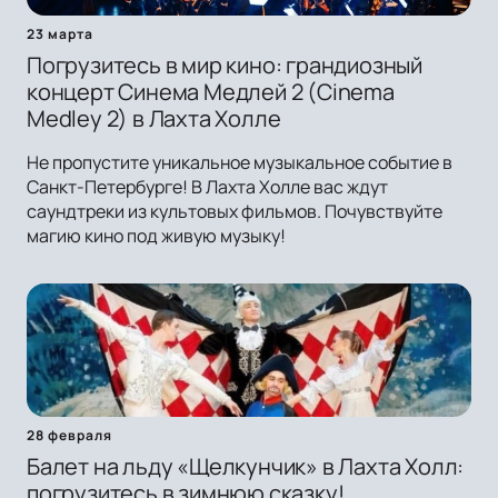
23 марта
Погрузитесь в мир кино: грандиозный
концерт Синема Медлей 2 (Cinema
Medley 2) в Лахта Холле
Не пропустите уникальное музыкальное событие в
Санкт-Петербурге! В Лахта Холле вас ждут
саундтреки из культовых фильмов. Почувствуйте
магию кино под живую музыку!
28 февраля
Балет на льду «Щелкунчик» в Лахта Холл:
погрузитесь в зимнюю сказку!