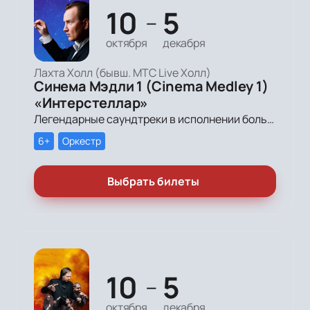
10
5
—
октября
декабря
Лахта Холл (бывш. МТС Live Холл)
Синема Мэдли 1 (Cinema Medley 1)
«Интерстеллар»
Легендарные саундтреки в исполнении большого симфонического оркестра Империал Оркестра (Imperial Orchestra), органа и звёздных солистов!
6+
Оркестр
Выбрать билеты
10
5
—
октября
декабря