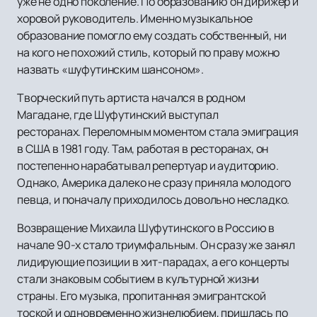
уже не одно поколение. По образованию он дирижер и
хоровой руководитель. Именно музыкальное
образование помогло ему создать собственный, ни
на кого не похожий стиль, который по праву можно
назвать «шуфутинским шансоном».
Творческий путь артиста начался в родном
Магадане, где Шуфутинский выступал
ресторанах. Переломным моментом стала эмиграция
в США в 1981 году. Там, работая в ресторанах, он
постепенно нарабатывал репертуар и аудиторию.
Однако, Америка далеко не сразу приняла молодого
певца, и поначалу приходилось довольно несладко.
Возвращение Михаила Шуфутинского в Россию в
начале 90-х стало триумфальным. Он сразу же занял
лидирующие позиции в хит-парадах, а его концерты
стали знаковым событием в культурной жизни
страны. Его музыка, пропитанная эмигрантской
тоской и одновременно жизнелюбием, пришлась по